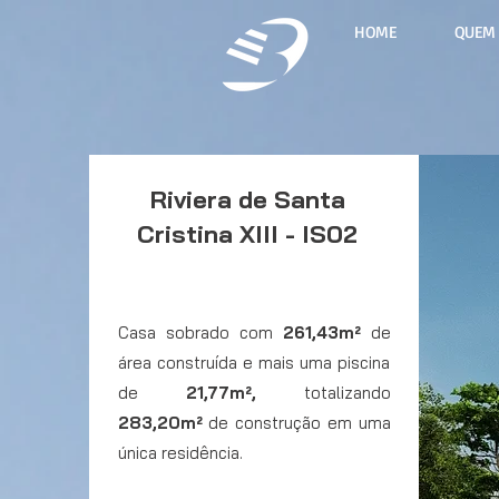
HOME
QUEM
Riviera de Santa
Cristina XIII - IS02
Casa sobrado com
261,43m²
de
área construída e mais uma piscina
de
21,77m²,
totalizando
283,20m²
de construção em uma
única residência.